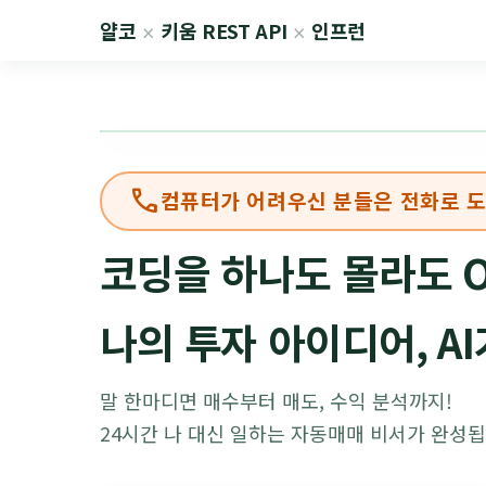
얄코
키움 REST API
인프런
×
×
call
컴퓨터가 어려우신 분들은 전화로 
코딩을 하나도 몰라도 O
나의 투자 아이디어, A
말 한마디면 매수부터 매도, 수익 분석까지!
[✅ 스탑로스 매도 체결]
24시간 나 대신 일하는 자동매매 비서가 완성됩
종목: ⏺⏺엔지니어링
수익률: 3.02
매도사유: 익절 (기준 3%)