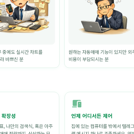
무 중에도 실시간 차트를
원하는 자동매매 기능이 있지만 외
라 바쁘신 분
비용이 부담되시는 분
devices
 확장성
언제 어디서든 제어
표, 나만의 검색식, 혹은 아주
집에 있는 컴퓨터를 밖에서 텔레
매매 전략까지. 상상하는 모
램 메시지 하나로 조종하세요. 언