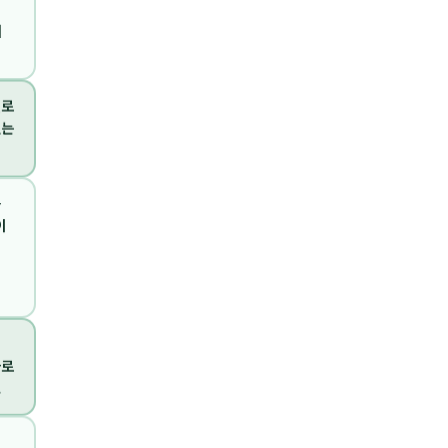
서
별로
있는
를
이
바로
.
시